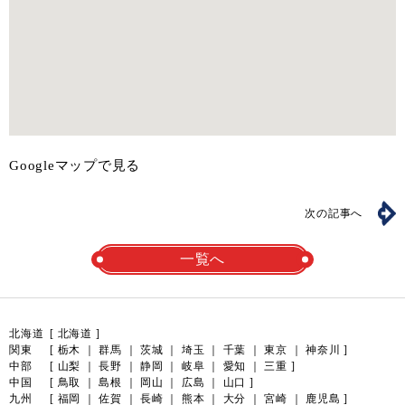
Googleマップで見る
次の記事へ
一覧へ
北海道
[
北海道
]
関東
[
栃木
｜
群馬
｜
茨城
｜
埼玉
｜
千葉
｜
東京
｜
神奈川
]
中部
[
山梨
｜
長野
｜
静岡
｜
岐阜
｜
愛知
｜
三重
]
中国
[
鳥取
｜
島根
｜
岡山
｜
広島
｜
山口
]
九州
[
福岡
｜
佐賀
｜
長崎
｜
熊本
｜
大分
｜
宮崎
｜
鹿児島
]