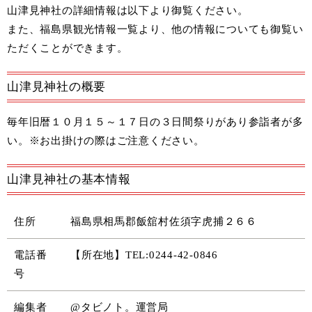
山津見神社の詳細情報は以下より御覧ください。
また、
福島県観光情報一覧
より、他の情報についても御覧い
ただくことができます。
山津見神社の概要
毎年旧暦１０月１５～１７日の３日間祭りがあり参詣者が多
い。※お出掛けの際はご注意ください。
山津見神社の基本情報
住所
福島県相馬郡飯舘村佐須字虎捕２６６
電話番
【所在地】TEL:0244-42-0846
号
編集者
@タビノト。運営局