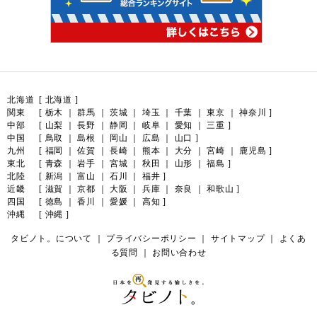
北海道
[
北海道
]
関東
[
栃木
｜
群馬
｜
茨城
｜
埼玉
｜
千葉
｜
東京
｜
神奈川
]
中部
[
山梨
｜
長野
｜
静岡
｜
岐阜
｜
愛知
｜
三重
]
中国
[
鳥取
｜
島根
｜
岡山
｜
広島
｜
山口
]
九州
[
福岡
｜
佐賀
｜
長崎
｜
熊本
｜
大分
｜
宮崎
｜
鹿児島
]
東北
[
青森
｜
岩手
｜
宮城
｜
秋田
｜
山形
｜
福島
]
北陸
[
新潟
｜
富山
｜
石川
｜
福井
]
近畿
[
滋賀
｜
京都
｜
大阪
｜
兵庫
｜
奈良
｜
和歌山
]
四国
[
徳島
｜
香川
｜
愛媛
｜
高知
]
沖縄
[
沖縄
]
タビノト。について
｜
プライバシーポリシー
｜
サイトマップ
｜
よくあ
る質問
｜
お問い合わせ