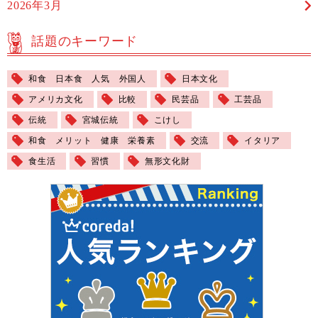
2026年3月
話題のキーワード
和食 日本食 人気 外国人
日本文化
アメリカ文化
比較
民芸品
工芸品
伝統
宮城伝統
こけし
和食 メリット 健康 栄養素
交流
イタリア
食生活
習慣
無形文化財