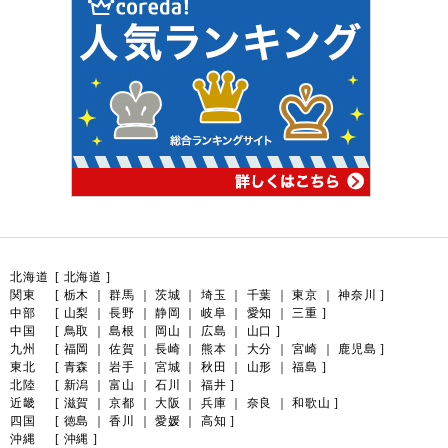
北海道
[
北海道
]
関東
[
栃木
｜
群馬
｜
茨城
｜
埼玉
｜
千葉
｜
東京
｜
神奈川
]
中部
[
山梨
｜
長野
｜
静岡
｜
岐阜
｜
愛知
｜
三重
]
中国
[
鳥取
｜
島根
｜
岡山
｜
広島
｜
山口
]
九州
[
福岡
｜
佐賀
｜
長崎
｜
熊本
｜
大分
｜
宮崎
｜
鹿児島
]
東北
[
青森
｜
岩手
｜
宮城
｜
秋田
｜
山形
｜
福島
]
北陸
[
新潟
｜
富山
｜
石川
｜
福井
]
近畿
[
滋賀
｜
京都
｜
大阪
｜
兵庫
｜
奈良
｜
和歌山
]
四国
[
徳島
｜
香川
｜
愛媛
｜
高知
]
沖縄
[
沖縄
]