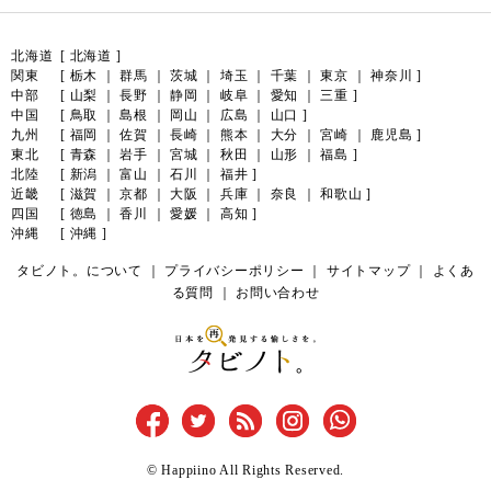
北海道
[
北海道
]
関東
[
栃木
｜
群馬
｜
茨城
｜
埼玉
｜
千葉
｜
東京
｜
神奈川
]
中部
[
山梨
｜
長野
｜
静岡
｜
岐阜
｜
愛知
｜
三重
]
中国
[
鳥取
｜
島根
｜
岡山
｜
広島
｜
山口
]
九州
[
福岡
｜
佐賀
｜
長崎
｜
熊本
｜
大分
｜
宮崎
｜
鹿児島
]
東北
[
青森
｜
岩手
｜
宮城
｜
秋田
｜
山形
｜
福島
]
北陸
[
新潟
｜
富山
｜
石川
｜
福井
]
近畿
[
滋賀
｜
京都
｜
大阪
｜
兵庫
｜
奈良
｜
和歌山
]
四国
[
徳島
｜
香川
｜
愛媛
｜
高知
]
沖縄
[
沖縄
]
タビノト。について
｜
プライバシーポリシー
｜
サイトマップ
｜
よくあ
る質問
｜
お問い合わせ
©
Happiino
All Rights Reserved.