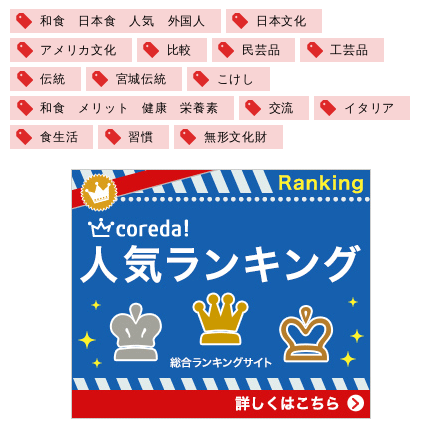
和食 日本食 人気 外国人
日本文化
アメリカ文化
比較
民芸品
工芸品
伝統
宮城伝統
こけし
和食 メリット 健康 栄養素
交流
イタリア
食生活
習慣
無形文化財