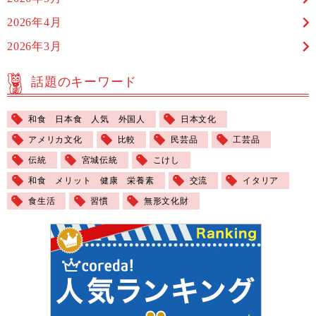
2026年4月
2026年3月
話題のキーワード
和食 日本食 人気 外国人
日本文化
アメリカ文化
比較
民芸品
工芸品
伝統
宮城伝統
こけし
和食 メリット 健康 栄養素
交流
イタリア
食生活
習慣
無形文化財