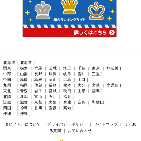
北海道
[
北海道
]
関東
[
栃木
｜
群馬
｜
茨城
｜
埼玉
｜
千葉
｜
東京
｜
神奈川
]
中部
[
山梨
｜
長野
｜
静岡
｜
岐阜
｜
愛知
｜
三重
]
中国
[
鳥取
｜
島根
｜
岡山
｜
広島
｜
山口
]
九州
[
福岡
｜
佐賀
｜
長崎
｜
熊本
｜
大分
｜
宮崎
｜
鹿児島
]
東北
[
青森
｜
岩手
｜
宮城
｜
秋田
｜
山形
｜
福島
]
北陸
[
新潟
｜
富山
｜
石川
｜
福井
]
近畿
[
滋賀
｜
京都
｜
大阪
｜
兵庫
｜
奈良
｜
和歌山
]
四国
[
徳島
｜
香川
｜
愛媛
｜
高知
]
沖縄
[
沖縄
]
タビノト。について
｜
プライバシーポリシー
｜
サイトマップ
｜
よくあ
る質問
｜
お問い合わせ