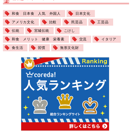
和食 日本食 人気 外国人
日本文化
アメリカ文化
比較
民芸品
工芸品
伝統
宮城伝統
こけし
和食 メリット 健康 栄養素
交流
イタリア
食生活
習慣
無形文化財