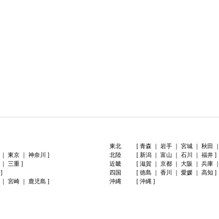
東北
[
青森
｜
岩手
｜
宮城
｜
秋田
｜
東京
｜
神奈川
]
北陸
[
新潟
｜
富山
｜
石川
｜
福井
]
｜
三重
]
近畿
[
滋賀
｜
京都
｜
大阪
｜
兵庫
]
四国
[
徳島
｜
香川
｜
愛媛
｜
高知
]
｜
宮崎
｜
鹿児島
]
沖縄
[
沖縄
]