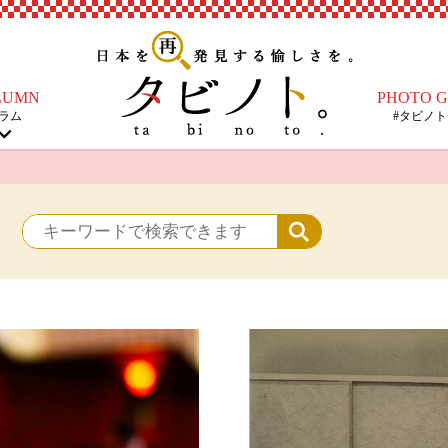
LUMN
PHOTO 
ラム
#タビノ