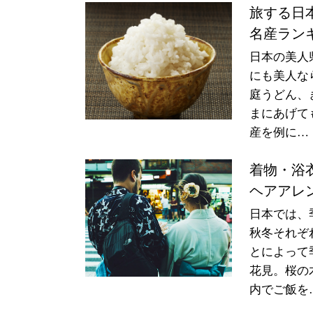
旅する日
名産ラン
日本の美人
にも美人な
庭うどん、
まにあげて
産を例に…
着物・浴
ヘアアレ
日本では、
秋冬それぞ
とによって
花見。桜の
内でご飯を