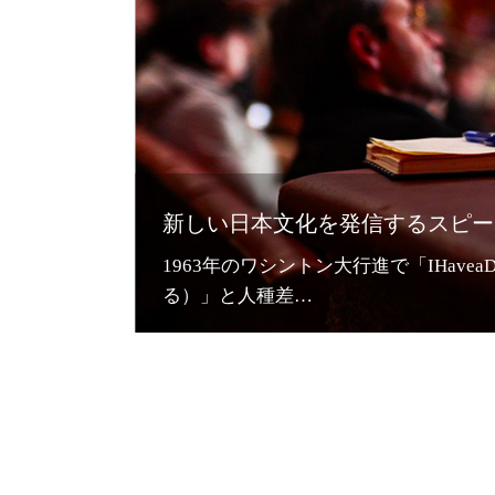
新しい日本文化を発信するスピーチ
1963年のワシントン大行進で「IHavea
る）」と人種差…