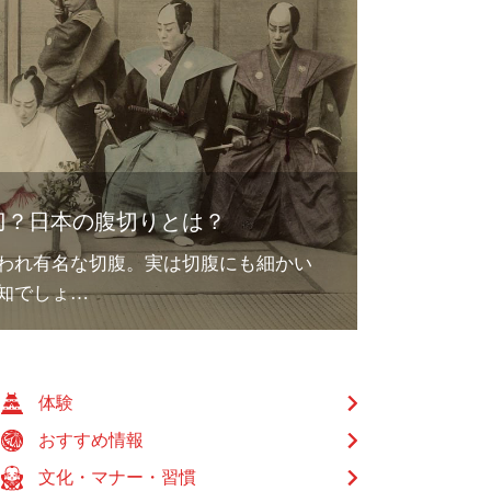
刀？日本の腹切りとは？
われ有名な切腹。実は切腹にも細かい
知でしょ…
体験
おすすめ情報
文化・マナー・習慣