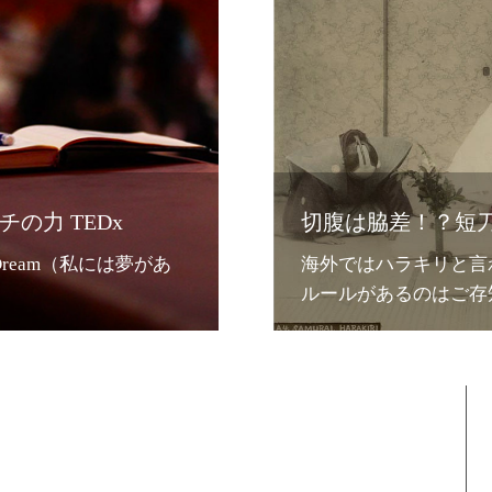
の力 TEDx
切腹は脇差！？短
Dream（私には夢があ
海外ではハラキリと言
ルールがあるのはご存