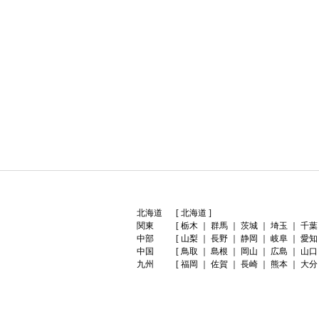
北海道
[
北海道
]
関東
[
栃木
｜
群馬
｜
茨城
｜
埼玉
｜
千葉
中部
[
山梨
｜
長野
｜
静岡
｜
岐阜
｜
愛知
中国
[
鳥取
｜
島根
｜
岡山
｜
広島
｜
山口
九州
[
福岡
｜
佐賀
｜
長崎
｜
熊本
｜
大分