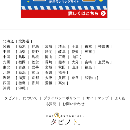
北海道
[
北海道
]
関東
[
栃木
｜
群馬
｜
茨城
｜
埼玉
｜
千葉
｜
東京
｜
神奈川
]
中部
[
山梨
｜
長野
｜
静岡
｜
岐阜
｜
愛知
｜
三重
]
中国
[
鳥取
｜
島根
｜
岡山
｜
広島
｜
山口
]
九州
[
福岡
｜
佐賀
｜
長崎
｜
熊本
｜
大分
｜
宮崎
｜
鹿児島
]
東北
[
青森
｜
岩手
｜
宮城
｜
秋田
｜
山形
｜
福島
]
北陸
[
新潟
｜
富山
｜
石川
｜
福井
]
近畿
[
滋賀
｜
京都
｜
大阪
｜
兵庫
｜
奈良
｜
和歌山
]
四国
[
徳島
｜
香川
｜
愛媛
｜
高知
]
沖縄
[
沖縄
]
タビノト。について
｜
プライバシーポリシー
｜
サイトマップ
｜
よくあ
る質問
｜
お問い合わせ