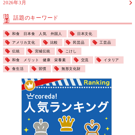
2026年3月
話題のキーワード
和食 日本食 人気 外国人
日本文化
アメリカ文化
比較
民芸品
工芸品
伝統
宮城伝統
こけし
和食 メリット 健康 栄養素
交流
イタリア
食生活
習慣
無形文化財