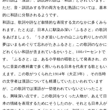
みの語は「漢語」、訓読みの語は「和語」とされています。
ただ、音・訓読みする字の両方を含む熟語については、基本
的に和語に分類されるようです。
和語は、歌詞や詩など叙情的な表現する文のなかに多くみら
れます。たとえば、日本人に馴染み深い「ふるさと」の歌詞
をあげましょう。「うさぎ追いしかの山こぶな釣りしかの川
夢はいまもめぐりて忘れがたきふるさと」この歌詞のなかに
どれくらい和語が含まれているかいうと、100パーセントで
す。「ふるさと」は、ある小学校の唱歌として発表され、の
ちに音楽の教科書で多く用いられる日本を代表する歌ともい
えます。この歌がつくられた1914年（大正3年）、その当時
の文学者は漢語についても精通していたといわれています
が、この歌詞では漢語が一切使われていないといったこと
も、興味深い点です。この歌詞をつくった人物が、あえて日
本の情緒を表現するためにそうしたのか、それとも日本人が