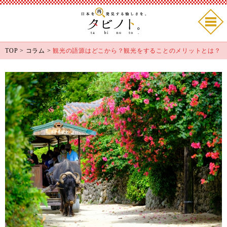
TOP
>
コラム
>
観光の語源はどこから？観光をすることのメリットとは？