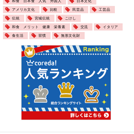
和食 日本食 人気 外国人
日本文化
アメリカ文化
比較
民芸品
工芸品
伝統
宮城伝統
こけし
和食 メリット 健康 栄養素
交流
イタリア
食生活
習慣
無形文化財