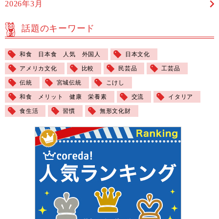
2026年3月
話題のキーワード
和食 日本食 人気 外国人
日本文化
アメリカ文化
比較
民芸品
工芸品
伝統
宮城伝統
こけし
和食 メリット 健康 栄養素
交流
イタリア
食生活
習慣
無形文化財