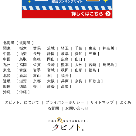
北海道
[
北海道
]
関東
[
栃木
｜
群馬
｜
茨城
｜
埼玉
｜
千葉
｜
東京
｜
神奈川
]
中部
[
山梨
｜
長野
｜
静岡
｜
岐阜
｜
愛知
｜
三重
]
中国
[
鳥取
｜
島根
｜
岡山
｜
広島
｜
山口
]
九州
[
福岡
｜
佐賀
｜
長崎
｜
熊本
｜
大分
｜
宮崎
｜
鹿児島
]
東北
[
青森
｜
岩手
｜
宮城
｜
秋田
｜
山形
｜
福島
]
北陸
[
新潟
｜
富山
｜
石川
｜
福井
]
近畿
[
滋賀
｜
京都
｜
大阪
｜
兵庫
｜
奈良
｜
和歌山
]
四国
[
徳島
｜
香川
｜
愛媛
｜
高知
]
沖縄
[
沖縄
]
タビノト。について
｜
プライバシーポリシー
｜
サイトマップ
｜
よくあ
る質問
｜
お問い合わせ