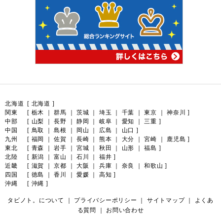
北海道
[
北海道
]
関東
[
栃木
｜
群馬
｜
茨城
｜
埼玉
｜
千葉
｜
東京
｜
神奈川
]
中部
[
山梨
｜
長野
｜
静岡
｜
岐阜
｜
愛知
｜
三重
]
中国
[
鳥取
｜
島根
｜
岡山
｜
広島
｜
山口
]
九州
[
福岡
｜
佐賀
｜
長崎
｜
熊本
｜
大分
｜
宮崎
｜
鹿児島
]
東北
[
青森
｜
岩手
｜
宮城
｜
秋田
｜
山形
｜
福島
]
北陸
[
新潟
｜
富山
｜
石川
｜
福井
]
近畿
[
滋賀
｜
京都
｜
大阪
｜
兵庫
｜
奈良
｜
和歌山
]
四国
[
徳島
｜
香川
｜
愛媛
｜
高知
]
沖縄
[
沖縄
]
タビノト。について
｜
プライバシーポリシー
｜
サイトマップ
｜
よくあ
る質問
｜
お問い合わせ