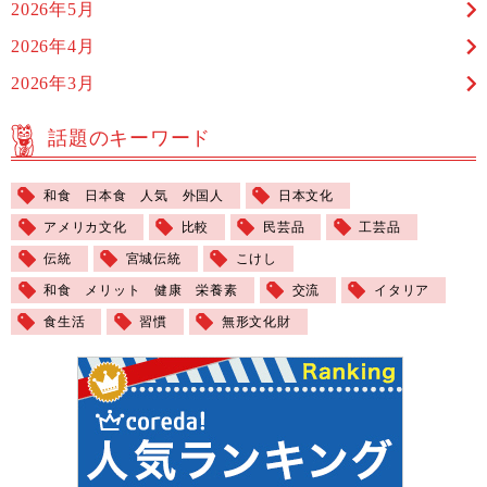
2026年5月
2026年4月
2026年3月
話題のキーワード
和食 日本食 人気 外国人
日本文化
アメリカ文化
比較
民芸品
工芸品
伝統
宮城伝統
こけし
和食 メリット 健康 栄養素
交流
イタリア
食生活
習慣
無形文化財