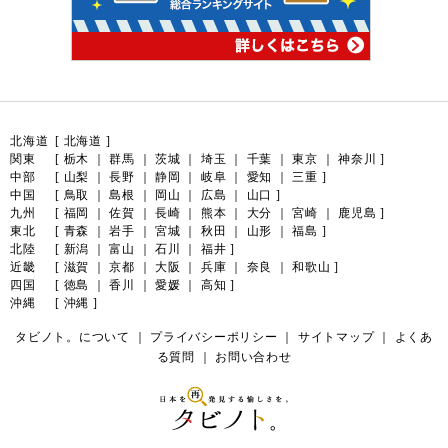
北海道
[
北海道
]
関東
[
栃木
｜
群馬
｜
茨城
｜
埼玉
｜
千葉
｜
東京
｜
神奈川
]
中部
[
山梨
｜
長野
｜
静岡
｜
岐阜
｜
愛知
｜
三重
]
中国
[
鳥取
｜
島根
｜
岡山
｜
広島
｜
山口
]
九州
[
福岡
｜
佐賀
｜
長崎
｜
熊本
｜
大分
｜
宮崎
｜
鹿児島
]
東北
[
青森
｜
岩手
｜
宮城
｜
秋田
｜
山形
｜
福島
]
北陸
[
新潟
｜
富山
｜
石川
｜
福井
]
近畿
[
滋賀
｜
京都
｜
大阪
｜
兵庫
｜
奈良
｜
和歌山
]
四国
[
徳島
｜
香川
｜
愛媛
｜
高知
]
沖縄
[
沖縄
]
タビノト。について
｜
プライバシーポリシー
｜
サイトマップ
｜
よくあ
る質問
｜
お問い合わせ