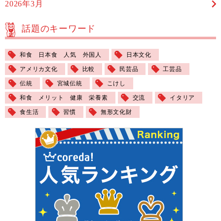
2026年3月
話題のキーワード
和食 日本食 人気 外国人
日本文化
アメリカ文化
比較
民芸品
工芸品
伝統
宮城伝統
こけし
和食 メリット 健康 栄養素
交流
イタリア
食生活
習慣
無形文化財