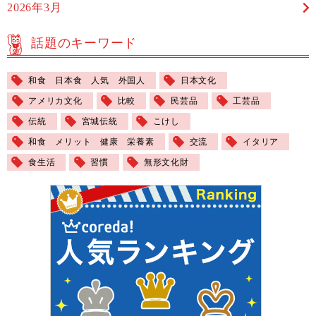
2026年3月
話題のキーワード
和食 日本食 人気 外国人
日本文化
アメリカ文化
比較
民芸品
工芸品
伝統
宮城伝統
こけし
和食 メリット 健康 栄養素
交流
イタリア
食生活
習慣
無形文化財