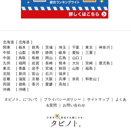
北海道
[
北海道
]
関東
[
栃木
｜
群馬
｜
茨城
｜
埼玉
｜
千葉
｜
東京
｜
神奈川
]
中部
[
山梨
｜
長野
｜
静岡
｜
岐阜
｜
愛知
｜
三重
]
中国
[
鳥取
｜
島根
｜
岡山
｜
広島
｜
山口
]
九州
[
福岡
｜
佐賀
｜
長崎
｜
熊本
｜
大分
｜
宮崎
｜
鹿児島
]
東北
[
青森
｜
岩手
｜
宮城
｜
秋田
｜
山形
｜
福島
]
北陸
[
新潟
｜
富山
｜
石川
｜
福井
]
近畿
[
滋賀
｜
京都
｜
大阪
｜
兵庫
｜
奈良
｜
和歌山
]
四国
[
徳島
｜
香川
｜
愛媛
｜
高知
]
沖縄
[
沖縄
]
タビノト。について
｜
プライバシーポリシー
｜
サイトマップ
｜
よくあ
る質問
｜
お問い合わせ