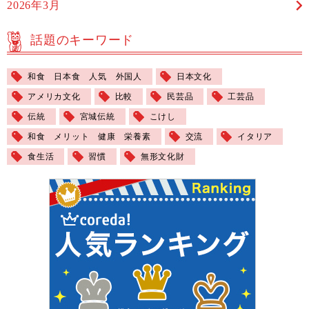
2026年3月
話題のキーワード
和食 日本食 人気 外国人
日本文化
アメリカ文化
比較
民芸品
工芸品
伝統
宮城伝統
こけし
和食 メリット 健康 栄養素
交流
イタリア
食生活
習慣
無形文化財