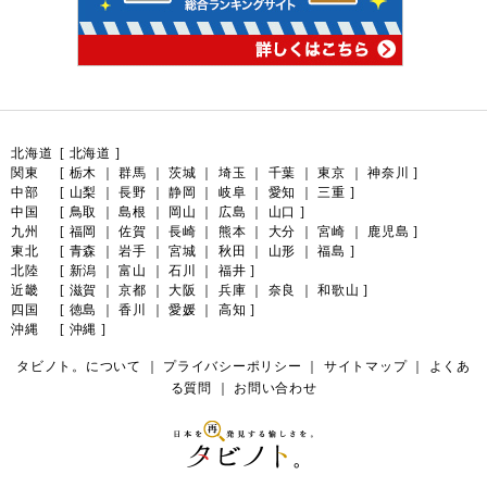
北海道
[
北海道
]
関東
[
栃木
｜
群馬
｜
茨城
｜
埼玉
｜
千葉
｜
東京
｜
神奈川
]
中部
[
山梨
｜
長野
｜
静岡
｜
岐阜
｜
愛知
｜
三重
]
中国
[
鳥取
｜
島根
｜
岡山
｜
広島
｜
山口
]
九州
[
福岡
｜
佐賀
｜
長崎
｜
熊本
｜
大分
｜
宮崎
｜
鹿児島
]
東北
[
青森
｜
岩手
｜
宮城
｜
秋田
｜
山形
｜
福島
]
北陸
[
新潟
｜
富山
｜
石川
｜
福井
]
近畿
[
滋賀
｜
京都
｜
大阪
｜
兵庫
｜
奈良
｜
和歌山
]
四国
[
徳島
｜
香川
｜
愛媛
｜
高知
]
沖縄
[
沖縄
]
タビノト。について
｜
プライバシーポリシー
｜
サイトマップ
｜
よくあ
る質問
｜
お問い合わせ