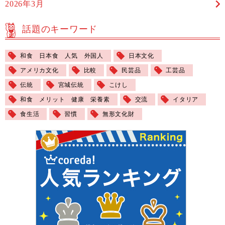
2026年3月
話題のキーワード
和食 日本食 人気 外国人
日本文化
アメリカ文化
比較
民芸品
工芸品
伝統
宮城伝統
こけし
和食 メリット 健康 栄養素
交流
イタリア
食生活
習慣
無形文化財