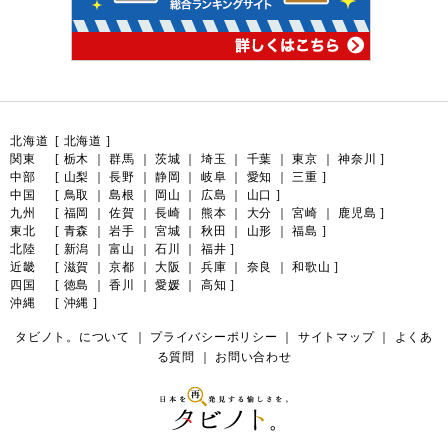
北海道
[
北海道
]
関東
[
栃木
｜
群馬
｜
茨城
｜
埼玉
｜
千葉
｜
東京
｜
神奈川
]
中部
[
山梨
｜
長野
｜
静岡
｜
岐阜
｜
愛知
｜
三重
]
中国
[
鳥取
｜
島根
｜
岡山
｜
広島
｜
山口
]
九州
[
福岡
｜
佐賀
｜
長崎
｜
熊本
｜
大分
｜
宮崎
｜
鹿児島
]
東北
[
青森
｜
岩手
｜
宮城
｜
秋田
｜
山形
｜
福島
]
北陸
[
新潟
｜
富山
｜
石川
｜
福井
]
近畿
[
滋賀
｜
京都
｜
大阪
｜
兵庫
｜
奈良
｜
和歌山
]
四国
[
徳島
｜
香川
｜
愛媛
｜
高知
]
沖縄
[
沖縄
]
タビノト。について
｜
プライバシーポリシー
｜
サイトマップ
｜
よくあ
る質問
｜
お問い合わせ